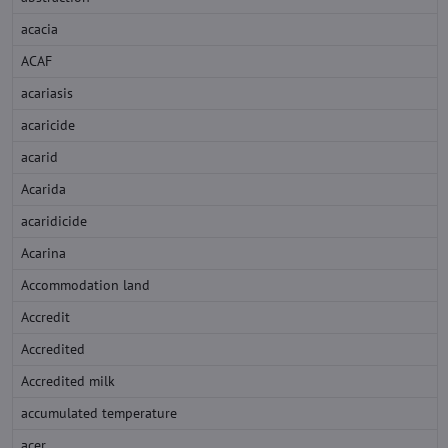
acacia
ACAF
acariasis
acaricide
acarid
Acarida
acaridicide
Acarina
Accommodation land
Accredit
Accredited
Accredited milk
accumulated temperature
acer