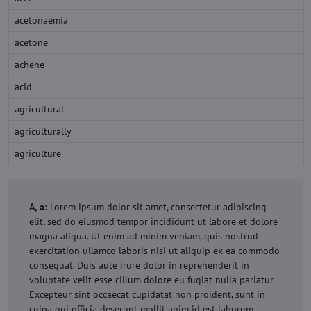
acetonaemia
acetone
achene
acid
agricultural
agriculturally
agriculture
A, a:
Lorem ipsum dolor sit amet, consectetur adipiscing
elit, sed do eiusmod tempor incididunt ut labore et dolore
magna aliqua. Ut enim ad minim veniam, quis nostrud
exercitation ullamco laboris nisi ut aliquip ex ea commodo
consequat. Duis aute irure dolor in reprehenderit in
voluptate velit esse cillum dolore eu fugiat nulla pariatur.
Excepteur sint occaecat cupidatat non proident, sunt in
culpa qui officia deserunt mollit anim id est laborum.