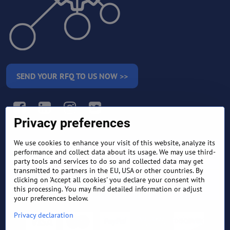
SEND YOUR RFQ TO US NOW >>
Facebook
LinkedIn
Instagram
Twitter
Privacy preferences
We use cookies to enhance your visit of this website, analyze its
RETURN AND REFUND
performance and collect data about its usage. We may use third-
TERMS AND CONDITIONS
POLICY
party tools and services to do so and collected data may get
transmitted to partners in the EU, USA or other countries. By
clicking on 'Accept all cookies' you declare your consent with
FREQUENTLY ASKED
EXPORT FINANCE & LETTER
QUESTIONS
OF CREDIT
this processing. You may find detailed information or adjust
your preferences below.
Privacy declaration