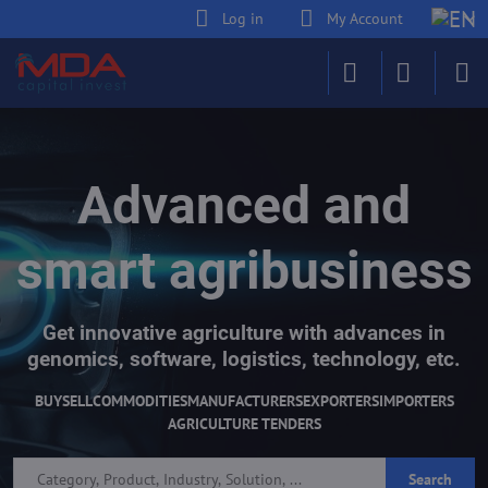
Log in
My Account
Advanced and
smart agribusiness
Get innovative agriculture with advances in
genomics, software, logistics, technology, etc.
BUY
SELL
COMMODITIES
MANUFACTURERS
EXPORTERS
IMPORTERS
AGRICULTURE TENDERS
Search