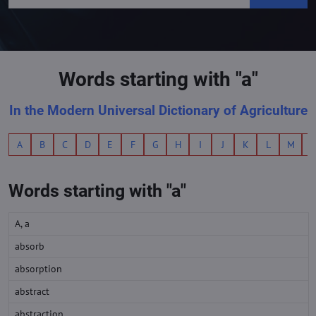
Words starting with "a"
In the Modern Universal Dictionary of Agriculture
A
B
C
D
E
F
G
H
I
J
K
L
M
Words starting with "a"
A, a
absorb
absorption
abstract
abstraction