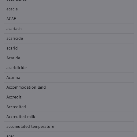
acacia
ACAF
acariasis
acaricide
acarid
Acarida
acaridicide
Acarina
Accommodation land
Accredit
Accredited
Accredited milk
accumulated temperature
acer