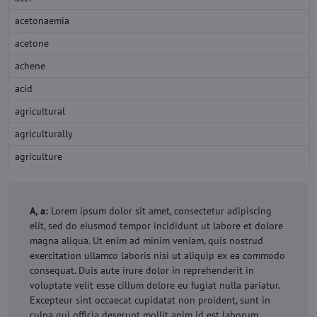
acetonaemia
acetone
achene
acid
agricultural
agriculturally
agriculture
A, a:
Lorem ipsum dolor sit amet, consectetur adipiscing
elit, sed do eiusmod tempor incididunt ut labore et dolore
magna aliqua. Ut enim ad minim veniam, quis nostrud
exercitation ullamco laboris nisi ut aliquip ex ea commodo
consequat. Duis aute irure dolor in reprehenderit in
voluptate velit esse cillum dolore eu fugiat nulla pariatur.
Excepteur sint occaecat cupidatat non proident, sunt in
culpa qui officia deserunt mollit anim id est laborum.