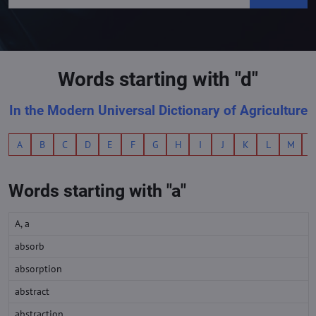
Words starting with "d"
In the Modern Universal Dictionary of Agriculture
A
B
C
D
E
F
G
H
I
J
K
L
M
Words starting with "a"
A, a
absorb
absorption
abstract
abstraction