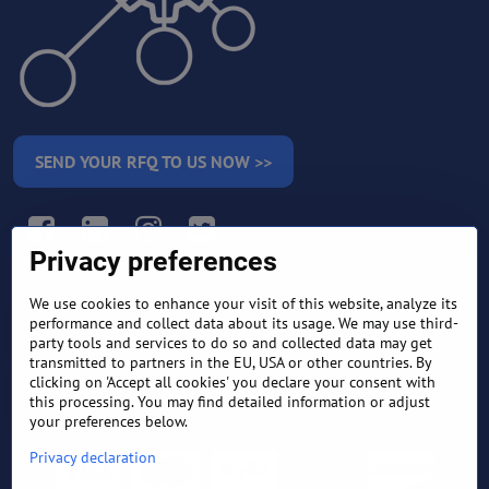
SEND YOUR RFQ TO US NOW >>
Facebook
LinkedIn
Instagram
Twitter
Privacy preferences
We use cookies to enhance your visit of this website, analyze its
RETURN AND REFUND
performance and collect data about its usage. We may use third-
TERMS AND CONDITIONS
POLICY
party tools and services to do so and collected data may get
transmitted to partners in the EU, USA or other countries. By
clicking on 'Accept all cookies' you declare your consent with
FREQUENTLY ASKED
EXPORT FINANCE & LETTER
QUESTIONS
OF CREDIT
this processing. You may find detailed information or adjust
your preferences below.
Privacy declaration