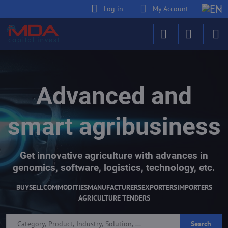
Log in
My Account
Advanced and
smart agribusiness
Get innovative agriculture with advances in
genomics, software, logistics, technology, etc.
BUY
SELL
COMMODITIES
MANUFACTURERS
EXPORTERS
IMPORTERS
AGRICULTURE TENDERS
Search