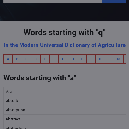
Words starting with "q"
In the Modern Universal Dictionary of Agriculture
A
B
C
D
E
F
G
H
I
J
K
L
M
Words starting with "a"
A, a
absorb
absorption
abstract
abstraction