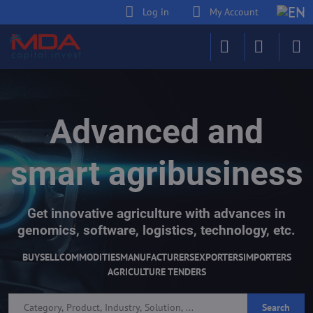
Log in
My Account
Advanced and
smart agribusiness
Get innovative agriculture with advances in
genomics, software, logistics, technology, etc.
BUY
SELL
COMMODITIES
MANUFACTURERS
EXPORTERS
IMPORTERS
AGRICULTURE TENDERS
Search