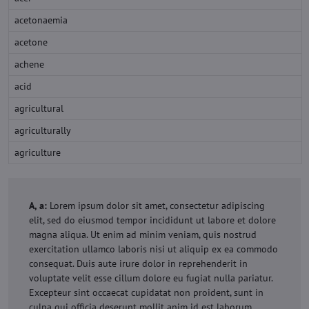
acetonaemia
acetone
achene
acid
agricultural
agriculturally
agriculture
A, a:
Lorem ipsum dolor sit amet, consectetur adipiscing
elit, sed do eiusmod tempor incididunt ut labore et dolore
magna aliqua. Ut enim ad minim veniam, quis nostrud
exercitation ullamco laboris nisi ut aliquip ex ea commodo
consequat. Duis aute irure dolor in reprehenderit in
voluptate velit esse cillum dolore eu fugiat nulla pariatur.
Excepteur sint occaecat cupidatat non proident, sunt in
culpa qui officia deserunt mollit anim id est laborum.