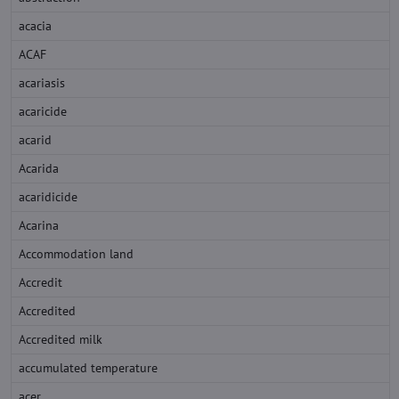
acacia
ACAF
acariasis
acaricide
acarid
Acarida
acaridicide
Acarina
Accommodation land
Accredit
Accredited
Accredited milk
accumulated temperature
acer