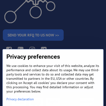
SEND YOUR RFQ TO US NOW >>
Facebook
LinkedIn
Instagram
Twitter
Privacy preferences
We use cookies to enhance your visit of this website, analyze its
RETURN AND REFUND
performance and collect data about its usage. We may use third-
TERMS AND CONDITIONS
POLICY
party tools and services to do so and collected data may get
transmitted to partners in the EU, USA or other countries. By
clicking on 'Accept all cookies' you declare your consent with
FREQUENTLY ASKED
EXPORT FINANCE & LETTER
QUESTIONS
OF CREDIT
this processing. You may find detailed information or adjust
your preferences below.
Privacy declaration