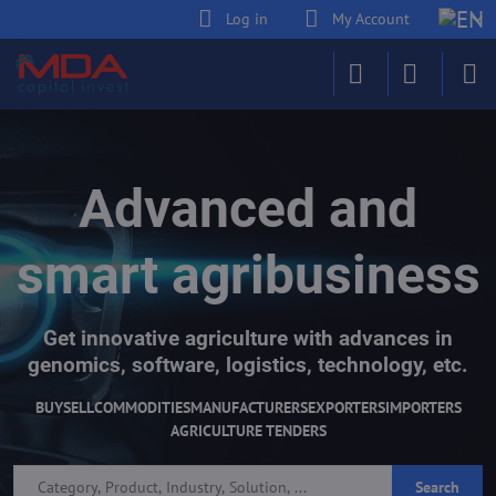
Log in
My Account
Advanced and
smart agribusiness
Get innovative agriculture with advances in
genomics, software, logistics, technology, etc.
BUY
SELL
COMMODITIES
MANUFACTURERS
EXPORTERS
IMPORTERS
AGRICULTURE TENDERS
Search