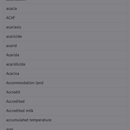
acacia
ACAF
acariasis
acaricide
acarid
Acarida
acaridicide
Acarina
Accommodation land
Accredit
Accredited
Accredited milk
accumulated temperature
acer