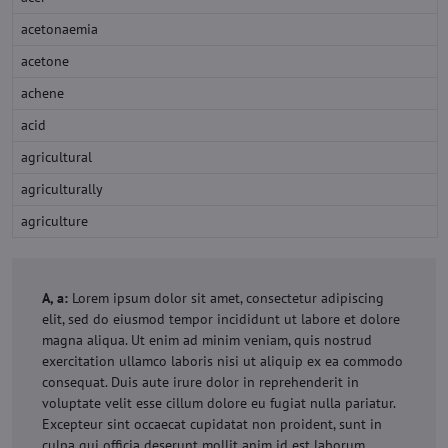
acetonaemia
acetone
achene
acid
agricultural
agriculturally
agriculture
A, a:
Lorem ipsum dolor sit amet, consectetur adipiscing
elit, sed do eiusmod tempor incididunt ut labore et dolore
magna aliqua. Ut enim ad minim veniam, quis nostrud
exercitation ullamco laboris nisi ut aliquip ex ea commodo
consequat. Duis aute irure dolor in reprehenderit in
voluptate velit esse cillum dolore eu fugiat nulla pariatur.
Excepteur sint occaecat cupidatat non proident, sunt in
culpa qui officia deserunt mollit anim id est laborum.