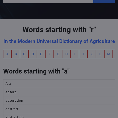
Words starting with "r"
In the Modern Universal Dictionary of Agriculture
A
B
C
D
E
F
G
H
I
J
K
L
M
Words starting with "a"
A, a
absorb
absorption
abstract
abstraction