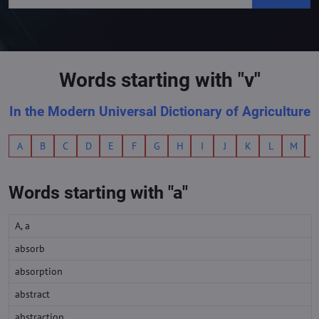
Words starting with "v"
In the Modern Universal Dictionary of Agriculture
A
B
C
D
E
F
G
H
I
J
K
L
M
Words starting with "a"
A, a
absorb
absorption
abstract
abstraction