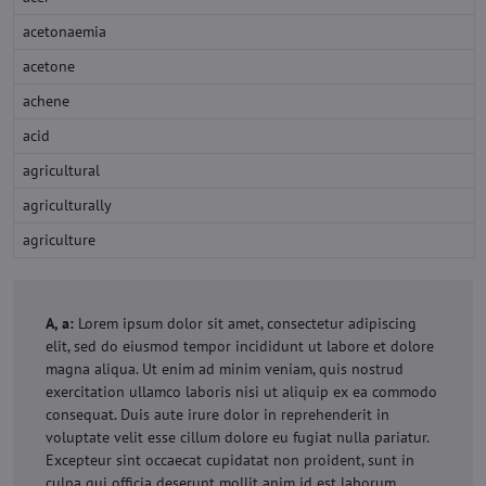
acetonaemia
acetone
achene
acid
agricultural
agriculturally
agriculture
A, a:
Lorem ipsum dolor sit amet, consectetur adipiscing
elit, sed do eiusmod tempor incididunt ut labore et dolore
magna aliqua. Ut enim ad minim veniam, quis nostrud
exercitation ullamco laboris nisi ut aliquip ex ea commodo
consequat. Duis aute irure dolor in reprehenderit in
voluptate velit esse cillum dolore eu fugiat nulla pariatur.
Excepteur sint occaecat cupidatat non proident, sunt in
culpa qui officia deserunt mollit anim id est laborum.