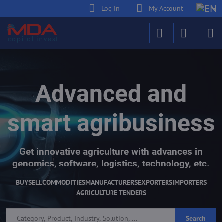
Log in
My Account
Advanced and
smart agribusiness
Get innovative agriculture with advances in
genomics, software, logistics, technology, etc.
BUY
SELL
COMMODITIES
MANUFACTURERS
EXPORTERS
IMPORTERS
AGRICULTURE TENDERS
Search