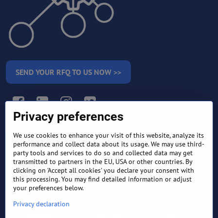
SEND YOUR RFQ TO US NOW >>
Facebook
LinkedIn
Instagram
Twitter
Privacy preferences
We use cookies to enhance your visit of this website, analyze its
RETURN AND REFUND
performance and collect data about its usage. We may use third-
TERMS AND CONDITIONS
POLICY
party tools and services to do so and collected data may get
transmitted to partners in the EU, USA or other countries. By
clicking on 'Accept all cookies' you declare your consent with
FREQUENTLY ASKED
EXPORT FINANCE & LETTER
QUESTIONS
OF CREDIT
this processing. You may find detailed information or adjust
your preferences below.
Privacy declaration