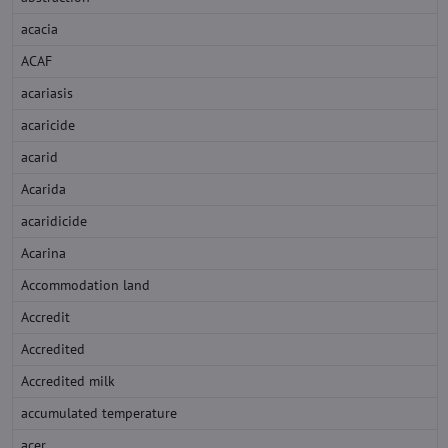
acacia
ACAF
acariasis
acaricide
acarid
Acarida
acaridicide
Acarina
Accommodation land
Accredit
Accredited
Accredited milk
accumulated temperature
acer