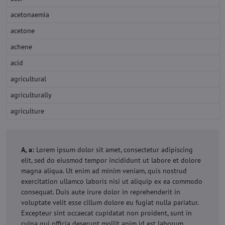
acetonaemia
acetone
achene
acid
agricultural
agriculturally
agriculture
A, a:
Lorem ipsum dolor sit amet, consectetur adipiscing
elit, sed do eiusmod tempor incididunt ut labore et dolore
magna aliqua. Ut enim ad minim veniam, quis nostrud
exercitation ullamco laboris nisi ut aliquip ex ea commodo
consequat. Duis aute irure dolor in reprehenderit in
voluptate velit esse cillum dolore eu fugiat nulla pariatur.
Excepteur sint occaecat cupidatat non proident, sunt in
culpa qui officia deserunt mollit anim id est laborum.