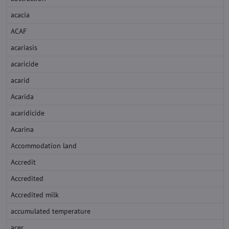
acacia
ACAF
acariasis
acaricide
acarid
Acarida
acaridicide
Acarina
Accommodation land
Accredit
Accredited
Accredited milk
accumulated temperature
acer