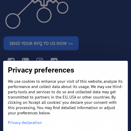
SEND YOUR RFQ TO US NOW >>
Facebook
LinkedIn
Instagram
Twitter
Privacy preferences
We use cookies to enhance your visit of this website, analyze its
RETURN AND REFUND
performance and collect data about its usage. We may use third-
TERMS AND CONDITIONS
POLICY
party tools and services to do so and collected data may get
transmitted to partners in the EU, USA or other countries. By
clicking on 'Accept all cookies' you declare your consent with
FREQUENTLY ASKED
EXPORT FINANCE & LETTER
QUESTIONS
OF CREDIT
this processing. You may find detailed information or adjust
your preferences below.
Privacy declaration