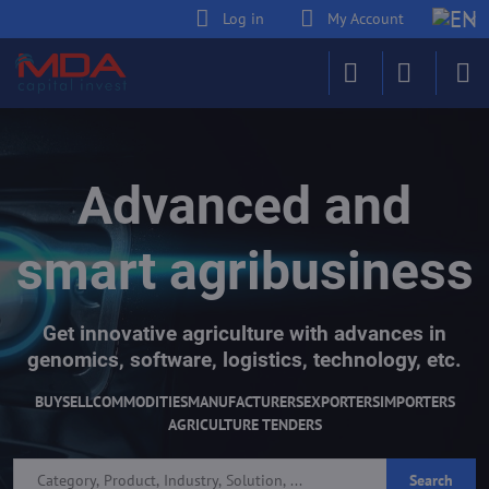
Log in
My Account
Advanced and
smart agribusiness
Get innovative agriculture with advances in
genomics, software, logistics, technology, etc.
BUY
SELL
COMMODITIES
MANUFACTURERS
EXPORTERS
IMPORTERS
AGRICULTURE TENDERS
Search