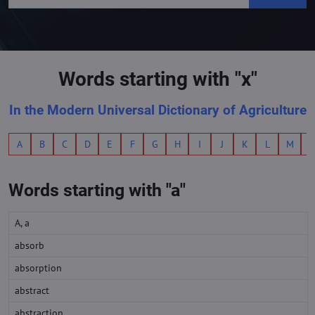
Words starting with "x"
In the Modern Universal Dictionary of Agriculture
A
B
C
D
E
F
G
H
I
J
K
L
M
Words starting with "a"
A, a
absorb
absorption
abstract
abstraction