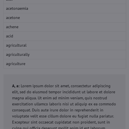
acetonaemia
acetone
achene
acid
agricultural
agriculturally
agriculture
A, a:
Lorem ipsum dolor sit amet, consectetur adipiscing
elit, sed do eiusmod tempor incididunt ut labore et dolore
magna aliqua. Ut enim ad minim veniam, quis nostrud
exercitation ullamco laboris nisi ut aliquip ex ea commodo
consequat. Duis aute irure dolor in reprehenderit in
voluptate velit esse cillum dolore eu fugiat nulla pariatur.
Excepteur sint occaecat cupidatat non proident, sunt in
culpa qui officia deserunt mollit anim id est laborum.