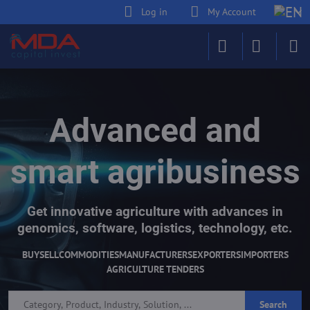
Log in
My Account
Advanced and
smart agribusiness
Get innovative agriculture with advances in
genomics, software, logistics, technology, etc.
BUY
SELL
COMMODITIES
MANUFACTURERS
EXPORTERS
IMPORTERS
AGRICULTURE TENDERS
Search