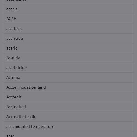
acacia
ACAF
acariasis
acaricide
acarid
Acarida
acaridicide
Acarina
Accommodation land
Accredit
Accredited
Accredited milk
accumulated temperature
acer