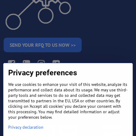
SEND YOUR RFQ TO US NOW >>
Facebook
LinkedIn
Instagram
Twitter
Privacy preferences
We use cookies to enhance your visit of this website, analyze its
RETURN AND REFUND
performance and collect data about its usage. We may use third-
TERMS AND CONDITIONS
POLICY
party tools and services to do so and collected data may get
transmitted to partners in the EU, USA or other countries. By
clicking on 'Accept all cookies' you declare your consent with
FREQUENTLY ASKED
EXPORT FINANCE & LETTER
QUESTIONS
OF CREDIT
this processing. You may find detailed information or adjust
your preferences below.
Privacy declaration