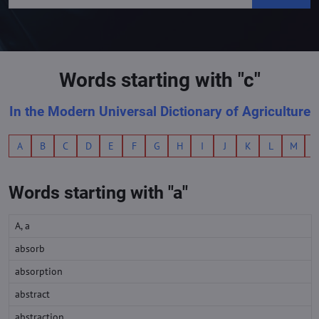
Words starting with "c"
In the Modern Universal Dictionary of Agriculture
A
B
C
D
E
F
G
H
I
J
K
L
M
Words starting with "a"
A, a
absorb
absorption
abstract
abstraction