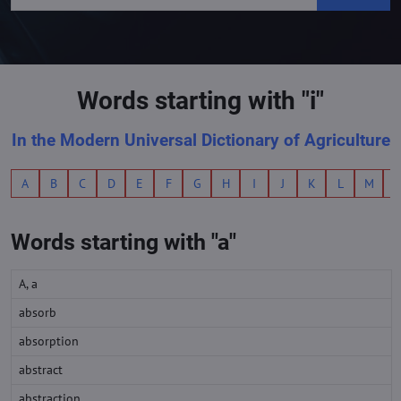
Words starting with "i"
In the Modern Universal Dictionary of Agriculture
A
B
C
D
E
F
G
H
I
J
K
L
M
Words starting with "a"
A, a
absorb
absorption
abstract
abstraction