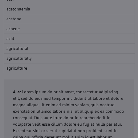
acetonaemia
acetone
achene
acid
agricultural
agriculturally
agriculture
A, a:
Lorem ipsum dolor sit amet, consectetur adipiscing
elit, sed do eiusmod tempor incididunt ut labore et dolore
magna aliqua. Ut enim ad minim veniam, quis nostrud
exercitation ullamco laboris nisi ut aliquip ex ea commodo
consequat. Duis aute irure dolor in reprehenderit in
voluptate velit esse cillum dolore eu fugiat nulla pariatur.
Excepteur sint occaecat cupidatat non proident, sunt in
culpa qui officia deserunt mollit anim id est laborum.