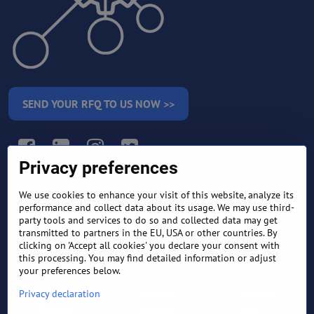
SEND YOUR RFQ TO US NOW >>
Facebook
LinkedIn
Instagram
Twitter
Privacy preferences
We use cookies to enhance your visit of this website, analyze its
RETURN AND REFUND
performance and collect data about its usage. We may use third-
TERMS AND CONDITIONS
POLICY
party tools and services to do so and collected data may get
transmitted to partners in the EU, USA or other countries. By
clicking on 'Accept all cookies' you declare your consent with
FREQUENTLY ASKED
EXPORT FINANCE & LETTER
QUESTIONS
OF CREDIT
this processing. You may find detailed information or adjust
your preferences below.
Privacy declaration