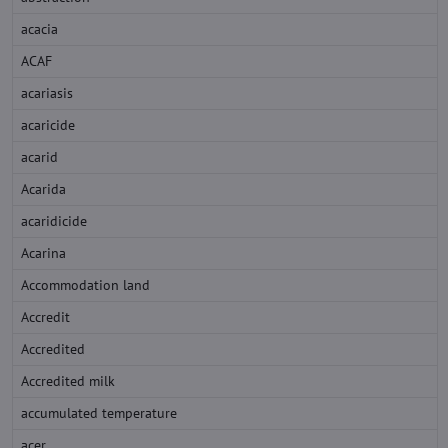
acacia
ACAF
acariasis
acaricide
acarid
Acarida
acaridicide
Acarina
Accommodation land
Accredit
Accredited
Accredited milk
accumulated temperature
acer