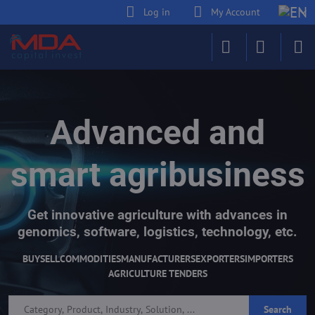
Log in
My Account
Advanced and
smart agribusiness
Get innovative agriculture with advances in
genomics, software, logistics, technology, etc.
BUY
SELL
COMMODITIES
MANUFACTURERS
EXPORTERS
IMPORTERS
AGRICULTURE TENDERS
Search