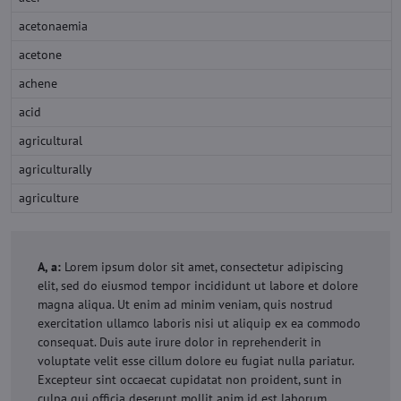
acetonaemia
acetone
achene
acid
agricultural
agriculturally
agriculture
A, a:
Lorem ipsum dolor sit amet, consectetur adipiscing
elit, sed do eiusmod tempor incididunt ut labore et dolore
magna aliqua. Ut enim ad minim veniam, quis nostrud
exercitation ullamco laboris nisi ut aliquip ex ea commodo
consequat. Duis aute irure dolor in reprehenderit in
voluptate velit esse cillum dolore eu fugiat nulla pariatur.
Excepteur sint occaecat cupidatat non proident, sunt in
culpa qui officia deserunt mollit anim id est laborum.