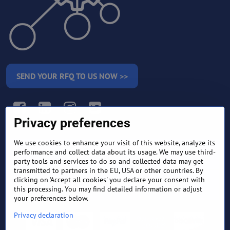
SEND YOUR RFQ TO US NOW >>
Facebook
LinkedIn
Instagram
Twitter
Privacy preferences
We use cookies to enhance your visit of this website, analyze its
RETURN AND REFUND
performance and collect data about its usage. We may use third-
TERMS AND CONDITIONS
POLICY
party tools and services to do so and collected data may get
transmitted to partners in the EU, USA or other countries. By
clicking on 'Accept all cookies' you declare your consent with
FREQUENTLY ASKED
EXPORT FINANCE & LETTER
QUESTIONS
OF CREDIT
this processing. You may find detailed information or adjust
your preferences below.
Privacy declaration