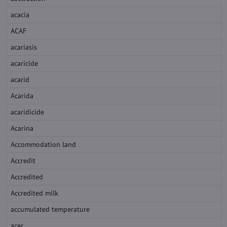
acacia
ACAF
acariasis
acaricide
acarid
Acarida
acaridicide
Acarina
Accommodation land
Accredit
Accredited
Accredited milk
accumulated temperature
acer