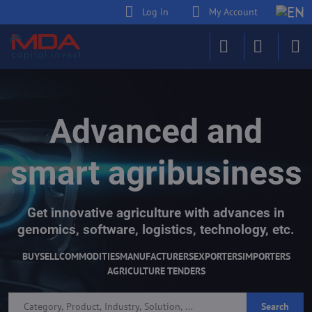
Log in
My Account
Advanced and
smart agribusiness
Get innovative agriculture with advances in
genomics, software, logistics, technology, etc.
BUY
SELL
COMMODITIES
MANUFACTURERS
EXPORTERS
IMPORTERS
AGRICULTURE TENDERS
Search