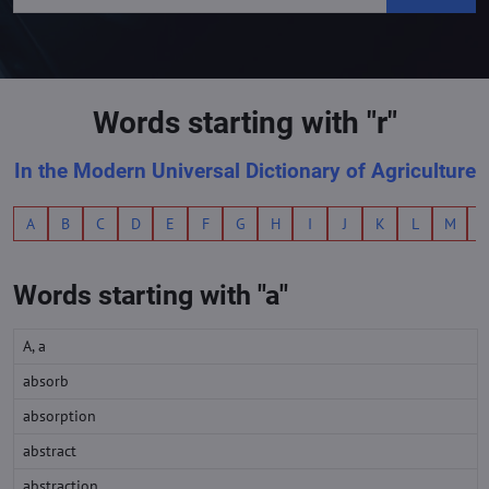
Words starting with "r"
In the Modern Universal Dictionary of Agriculture
A
B
C
D
E
F
G
H
I
J
K
L
M
Words starting with "a"
A, a
absorb
absorption
abstract
abstraction