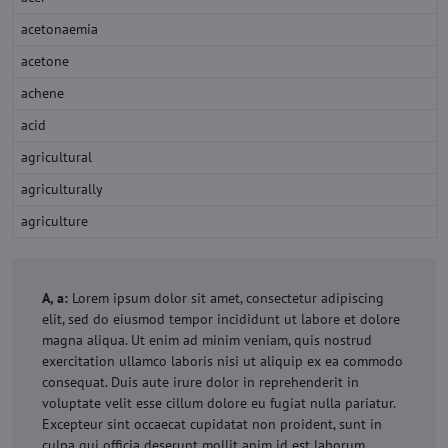
acetonaemia
acetone
achene
acid
agricultural
agriculturally
agriculture
A, a:
Lorem ipsum dolor sit amet, consectetur adipiscing
elit, sed do eiusmod tempor incididunt ut labore et dolore
magna aliqua. Ut enim ad minim veniam, quis nostrud
exercitation ullamco laboris nisi ut aliquip ex ea commodo
consequat. Duis aute irure dolor in reprehenderit in
voluptate velit esse cillum dolore eu fugiat nulla pariatur.
Excepteur sint occaecat cupidatat non proident, sunt in
culpa qui officia deserunt mollit anim id est laborum.