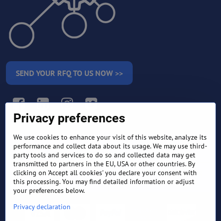
SEND YOUR RFQ TO US NOW >>
Facebook
LinkedIn
Instagram
Twitter
Privacy preferences
We use cookies to enhance your visit of this website, analyze its
RETURN AND REFUND
performance and collect data about its usage. We may use third-
TERMS AND CONDITIONS
POLICY
party tools and services to do so and collected data may get
transmitted to partners in the EU, USA or other countries. By
clicking on 'Accept all cookies' you declare your consent with
FREQUENTLY ASKED
EXPORT FINANCE & LETTER
QUESTIONS
OF CREDIT
this processing. You may find detailed information or adjust
your preferences below.
Privacy declaration