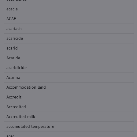
acacia
ACAF
acariasis
acaricide
acarid
Acarida
acaridicide
Acarina
Accommodation land
Accredit
Accredited
Accredited milk
accumulated temperature
acer