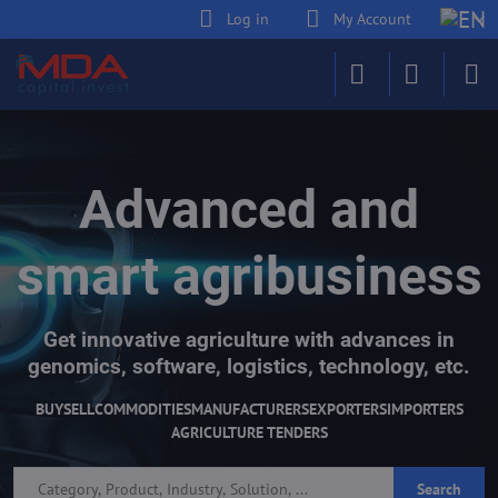
Log in
My Account
Advanced and
smart agribusiness
Get innovative agriculture with advances in
genomics, software, logistics, technology, etc.
BUY
SELL
COMMODITIES
MANUFACTURERS
EXPORTERS
IMPORTERS
AGRICULTURE TENDERS
Search