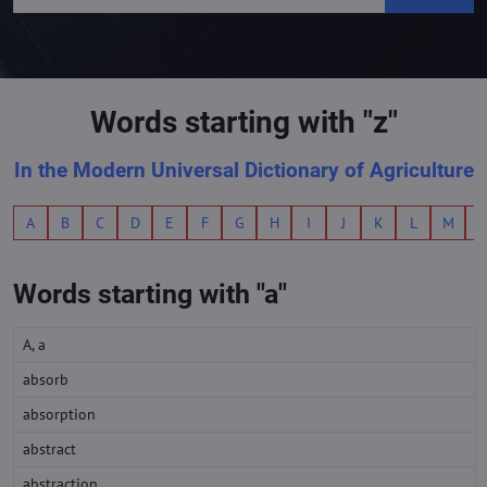
Words starting with "z"
In the Modern Universal Dictionary of Agriculture
A
B
C
D
E
F
G
H
I
J
K
L
M
Words starting with "a"
A, a
absorb
absorption
abstract
abstraction