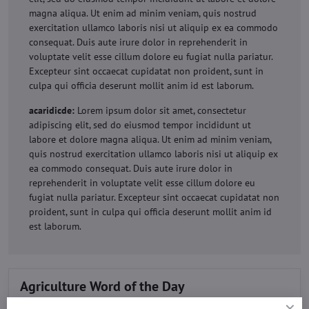
magna aliqua. Ut enim ad minim veniam, quis nostrud
exercitation ullamco laboris nisi ut aliquip ex ea commodo
consequat. Duis aute irure dolor in reprehenderit in
voluptate velit esse cillum dolore eu fugiat nulla pariatur.
Excepteur sint occaecat cupidatat non proident, sunt in
culpa qui officia deserunt mollit anim id est laborum.
acaridicde:
Lorem ipsum dolor sit amet, consectetur
adipiscing elit, sed do eiusmod tempor incididunt ut
labore et dolore magna aliqua. Ut enim ad minim veniam,
quis nostrud exercitation ullamco laboris nisi ut aliquip ex
ea commodo consequat. Duis aute irure dolor in
reprehenderit in voluptate velit esse cillum dolore eu
fugiat nulla pariatur. Excepteur sint occaecat cupidatat non
proident, sunt in culpa qui officia deserunt mollit anim id
est laborum.
Agriculture Word of the Day