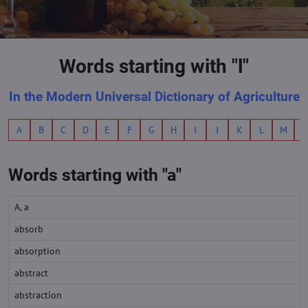
Words starting with "l"
In the Modern Universal Dictionary of Agriculture
A
B
C
D
E
F
G
H
I
J
K
L
M
Words starting with "a"
A, a
absorb
absorption
abstract
abstraction