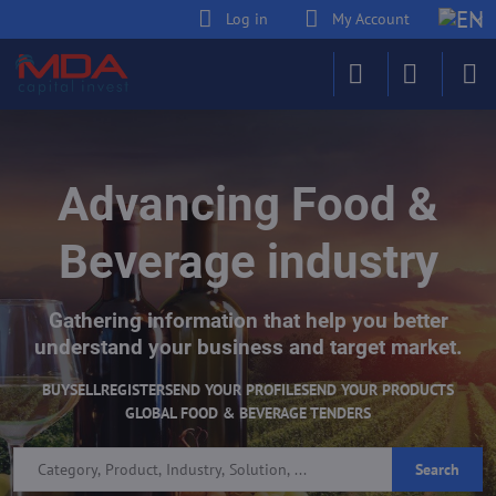
Log in
My Account
Advancing Food &
Beverage industry
Gathering information that help you better
understand your business and target market.
BUY
SELL
REGISTER
SEND YOUR PROFILE
SEND YOUR PRODUCTS
GLOBAL FOOD & BEVERAGE TENDERS
Search