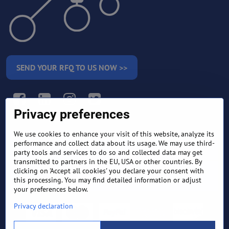
SEND YOUR RFQ TO US NOW >>
Facebook
LinkedIn
Instagram
Twitter
Privacy preferences
We use cookies to enhance your visit of this website, analyze its
RETURN AND REFUND
performance and collect data about its usage. We may use third-
TERMS AND CONDITIONS
POLICY
party tools and services to do so and collected data may get
transmitted to partners in the EU, USA or other countries. By
clicking on 'Accept all cookies' you declare your consent with
FREQUENTLY ASKED
EXPORT FINANCE & LETTER
QUESTIONS
OF CREDIT
this processing. You may find detailed information or adjust
your preferences below.
Privacy declaration