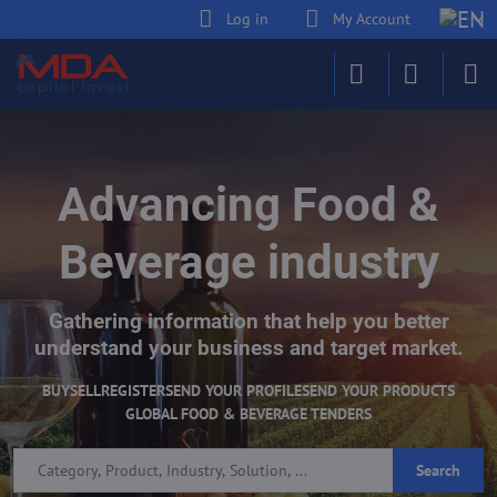
Log in
My Account
Advancing Food &
Beverage industry
Gathering information that help you better
understand your business and target market.
BUY
SELL
REGISTER
SEND YOUR PROFILE
SEND YOUR PRODUCTS
GLOBAL FOOD & BEVERAGE TENDERS
Search