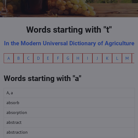
Words starting with "t"
In the Modern Universal Dictionary of Agriculture
A
B
C
D
E
F
G
H
I
J
K
L
M
Words starting with "a"
A, a
absorb
absorption
abstract
abstraction