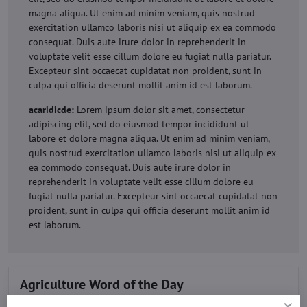
magna aliqua. Ut enim ad minim veniam, quis nostrud
exercitation ullamco laboris nisi ut aliquip ex ea commodo
consequat. Duis aute irure dolor in reprehenderit in
voluptate velit esse cillum dolore eu fugiat nulla pariatur.
Excepteur sint occaecat cupidatat non proident, sunt in
culpa qui officia deserunt mollit anim id est laborum.
acaridicde:
Lorem ipsum dolor sit amet, consectetur
adipiscing elit, sed do eiusmod tempor incididunt ut
labore et dolore magna aliqua. Ut enim ad minim veniam,
quis nostrud exercitation ullamco laboris nisi ut aliquip ex
ea commodo consequat. Duis aute irure dolor in
reprehenderit in voluptate velit esse cillum dolore eu
fugiat nulla pariatur. Excepteur sint occaecat cupidatat non
proident, sunt in culpa qui officia deserunt mollit anim id
est laborum.
Agriculture Word of the Day