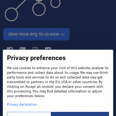
SEND YOUR RFQ TO US NOW >>
Facebook
LinkedIn
Instagram
Twitter
Privacy preferences
We use cookies to enhance your visit of this website, analyze its
RETURN AND REFUND
performance and collect data about its usage. We may use third-
TERMS AND CONDITIONS
POLICY
party tools and services to do so and collected data may get
transmitted to partners in the EU, USA or other countries. By
clicking on 'Accept all cookies' you declare your consent with
FREQUENTLY ASKED
EXPORT FINANCE & LETTER
QUESTIONS
OF CREDIT
this processing. You may find detailed information or adjust
your preferences below.
Privacy declaration