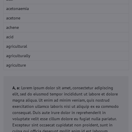
acetonaemia
acetone
achene
acid
agricultural
agriculturally
agriculture
A, a:
Lorem ipsum dolor sit amet, consectetur adipiscing
elit, sed do eiusmod tempor incididunt ut labore et dolore
magna aliqua. Ut enim ad minim veniam, quis nostrud
exercitation ullamco laboris nisi ut aliquip ex ea commodo
consequat. Duis aute irure dolor in reprehenderit in
voluptate velit esse cillum dolore eu fugiat nulla pariatur.
Excepteur sint occaecat cupidatat non proident, sunt in
culpa qui officia deserunt mollit anim id est laborum.