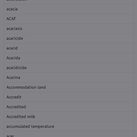
acacia
ACAF
acariasis
acaricide
acarid
Acarida
acaridicide
Acarina
Accommodation land
Accredit
Accredited
Accredited milk
accumulated temperature
acer