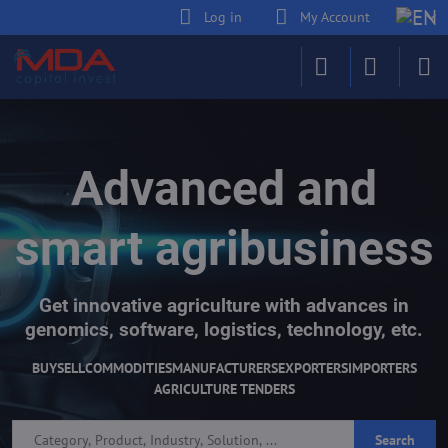
Log in
My Account
Advanced and
smart agribusiness
Get innovative agriculture with advances in
genomics, software, logistics, technology, etc.
BUY
SELL
COMMODITIES
MANUFACTURERS
EXPORTERS
IMPORTERS
AGRICULTURE TENDERS
Search