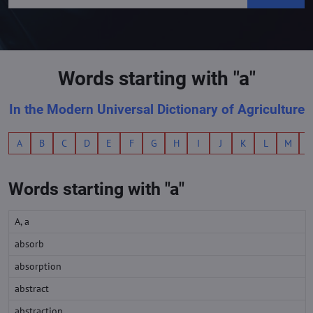
Words starting with "a"
In the Modern Universal Dictionary of Agriculture
A
B
C
D
E
F
G
H
I
J
K
L
M
Words starting with "a"
A, a
absorb
absorption
abstract
abstraction