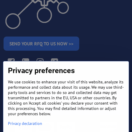
SEND YOUR RFQ TO US NOW >>
Facebook
LinkedIn
Instagram
Twitter
Privacy preferences
We use cookies to enhance your visit of this website, analyze its
RETURN AND REFUND
performance and collect data about its usage. We may use third-
TERMS AND CONDITIONS
POLICY
party tools and services to do so and collected data may get
transmitted to partners in the EU, USA or other countries. By
clicking on 'Accept all cookies' you declare your consent with
FREQUENTLY ASKED
EXPORT FINANCE & LETTER
QUESTIONS
OF CREDIT
this processing. You may find detailed information or adjust
your preferences below.
Privacy declaration