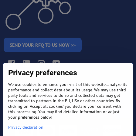
SEND YOUR RFQ TO US NOW >>
Facebook
LinkedIn
Instagram
Twitter
Privacy preferences
We use cookies to enhance your visit of this website, analyze its
RETURN AND REFUND
performance and collect data about its usage. We may use third-
TERMS AND CONDITIONS
POLICY
party tools and services to do so and collected data may get
transmitted to partners in the EU, USA or other countries. By
clicking on 'Accept all cookies' you declare your consent with
FREQUENTLY ASKED
EXPORT FINANCE & LETTER
QUESTIONS
OF CREDIT
this processing. You may find detailed information or adjust
your preferences below.
Privacy declaration