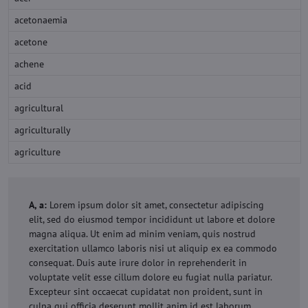
acetonaemia
acetone
achene
acid
agricultural
agriculturally
agriculture
A, a:
Lorem ipsum dolor sit amet, consectetur adipiscing
elit, sed do eiusmod tempor incididunt ut labore et dolore
magna aliqua. Ut enim ad minim veniam, quis nostrud
exercitation ullamco laboris nisi ut aliquip ex ea commodo
consequat. Duis aute irure dolor in reprehenderit in
voluptate velit esse cillum dolore eu fugiat nulla pariatur.
Excepteur sint occaecat cupidatat non proident, sunt in
culpa qui officia deserunt mollit anim id est laborum.