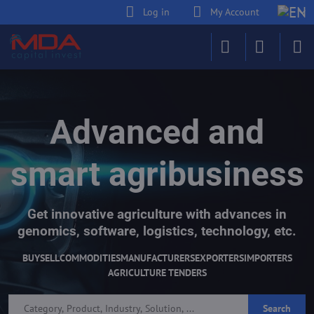
Log in
My Account
Advanced and
smart agribusiness
Get innovative agriculture with advances in
genomics, software, logistics, technology, etc.
BUY
SELL
COMMODITIES
MANUFACTURERS
EXPORTERS
IMPORTERS
AGRICULTURE TENDERS
Search