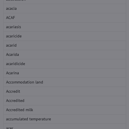
acacia
ACAF
acariasis
acaricide
acarid
Acarida
acaridicide
Acarina
Accommodation land
Accredit
Accredited
Accredited milk
accumulated temperature
acer