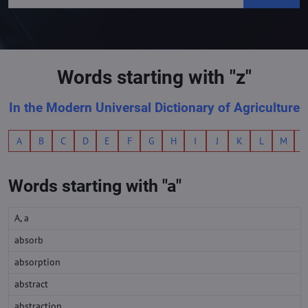
Words starting with "z"
In the Modern Universal Dictionary of Agriculture
A
B
C
D
E
F
G
H
I
J
K
L
M
Words starting with "a"
A, a
absorb
absorption
abstract
abstraction