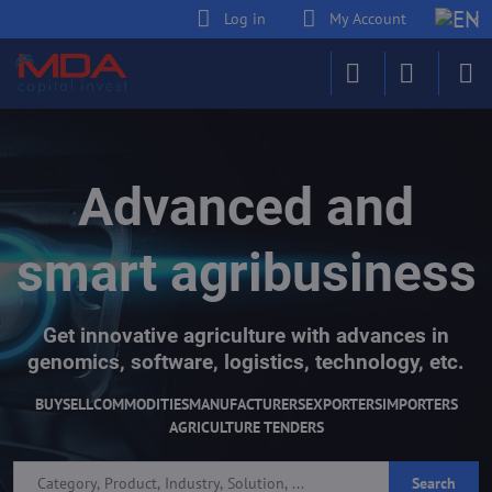
Log in
My Account
Advanced and
smart agribusiness
Get innovative agriculture with advances in
genomics, software, logistics, technology, etc.
BUY
SELL
COMMODITIES
MANUFACTURERS
EXPORTERS
IMPORTERS
AGRICULTURE TENDERS
Search