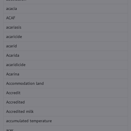
acacia
ACAF
acariasis
acaricide
acarid
Acarida
acaridicide
Acarina
Accommodation land
Accredit
Accredited
Accredited milk
accumulated temperature
acer