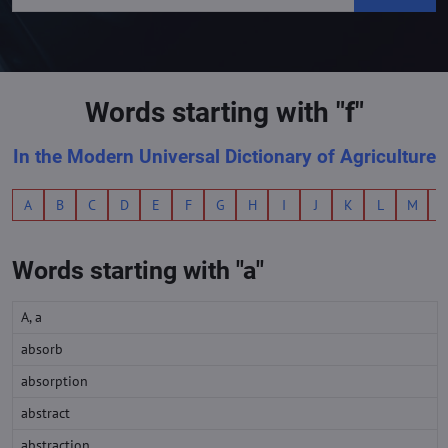
Words starting with "f"
In the Modern Universal Dictionary of Agriculture
A
B
C
D
E
F
G
H
I
J
K
L
M
Words starting with "a"
A, a
absorb
absorption
abstract
abstraction