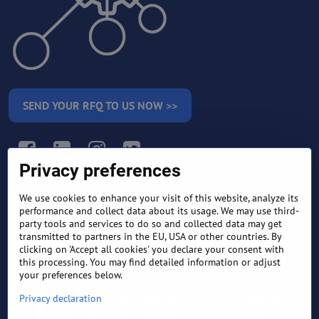
SEND YOUR RFQ TO US NOW >>
Facebook
LinkedIn
Instagram
Twitter
Privacy preferences
We use cookies to enhance your visit of this website, analyze its
RETURN AND REFUND
performance and collect data about its usage. We may use third-
TERMS AND CONDITIONS
POLICY
party tools and services to do so and collected data may get
transmitted to partners in the EU, USA or other countries. By
clicking on 'Accept all cookies' you declare your consent with
FREQUENTLY ASKED
EXPORT FINANCE & LETTER
QUESTIONS
OF CREDIT
this processing. You may find detailed information or adjust
your preferences below.
Privacy declaration