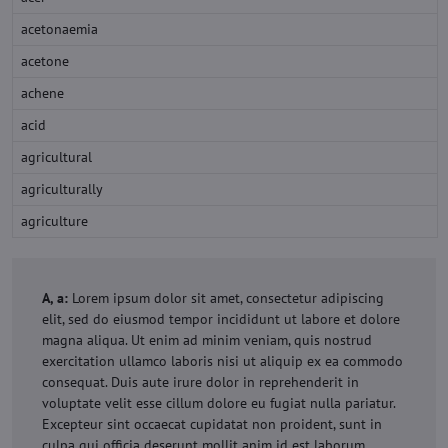
acetonaemia
acetone
achene
acid
agricultural
agriculturally
agriculture
A, a:
Lorem ipsum dolor sit amet, consectetur adipiscing
elit, sed do eiusmod tempor incididunt ut labore et dolore
magna aliqua. Ut enim ad minim veniam, quis nostrud
exercitation ullamco laboris nisi ut aliquip ex ea commodo
consequat. Duis aute irure dolor in reprehenderit in
voluptate velit esse cillum dolore eu fugiat nulla pariatur.
Excepteur sint occaecat cupidatat non proident, sunt in
culpa qui officia deserunt mollit anim id est laborum.