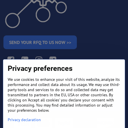
SEND YOUR RFQ TO US NOW >>
Facebook
LinkedIn
Instagram
Twitter
Privacy preferences
We use cookies to enhance your visit of this website, analyze its
RETURN AND REFUND
performance and collect data about its usage. We may use third-
TERMS AND CONDITIONS
POLICY
party tools and services to do so and collected data may get
transmitted to partners in the EU, USA or other countries. By
clicking on 'Accept all cookies' you declare your consent with
FREQUENTLY ASKED
EXPORT FINANCE & LETTER
QUESTIONS
OF CREDIT
this processing. You may find detailed information or adjust
your preferences below.
Privacy declaration