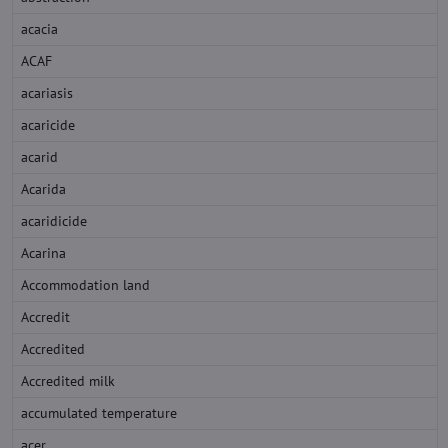
acacia
ACAF
acariasis
acaricide
acarid
Acarida
acaridicide
Acarina
Accommodation land
Accredit
Accredited
Accredited milk
accumulated temperature
acer