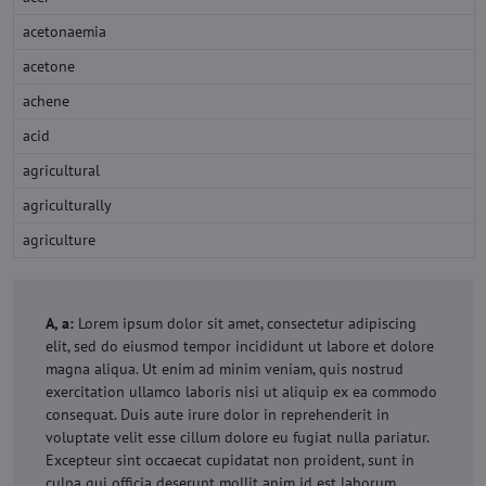
acetonaemia
acetone
achene
acid
agricultural
agriculturally
agriculture
A, a:
Lorem ipsum dolor sit amet, consectetur adipiscing
elit, sed do eiusmod tempor incididunt ut labore et dolore
magna aliqua. Ut enim ad minim veniam, quis nostrud
exercitation ullamco laboris nisi ut aliquip ex ea commodo
consequat. Duis aute irure dolor in reprehenderit in
voluptate velit esse cillum dolore eu fugiat nulla pariatur.
Excepteur sint occaecat cupidatat non proident, sunt in
culpa qui officia deserunt mollit anim id est laborum.