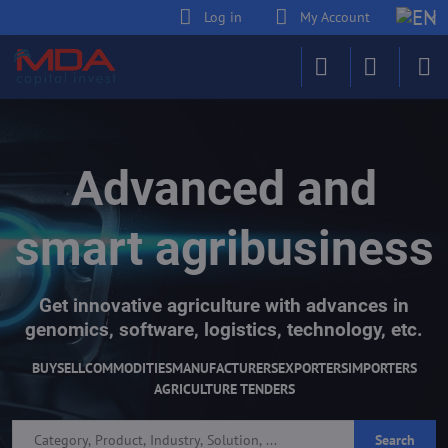
Log in
My Account
Advanced and
smart agribusiness
Get innovative agriculture with advances in
genomics, software, logistics, technology, etc.
BUY
SELL
COMMODITIES
MANUFACTURERS
EXPORTERS
IMPORTERS
AGRICULTURE TENDERS
Search