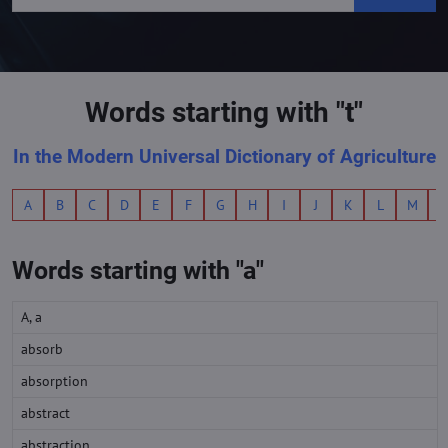
Words starting with "t"
In the Modern Universal Dictionary of Agriculture
A
B
C
D
E
F
G
H
I
J
K
L
M
Words starting with "a"
A, a
absorb
absorption
abstract
abstraction