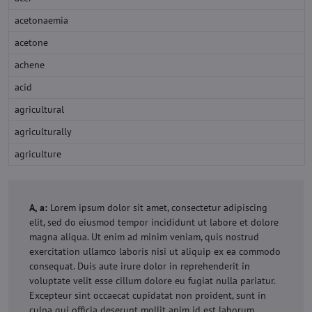
acetonaemia
acetone
achene
acid
agricultural
agriculturally
agriculture
A, a:
Lorem ipsum dolor sit amet, consectetur adipiscing
elit, sed do eiusmod tempor incididunt ut labore et dolore
magna aliqua. Ut enim ad minim veniam, quis nostrud
exercitation ullamco laboris nisi ut aliquip ex ea commodo
consequat. Duis aute irure dolor in reprehenderit in
voluptate velit esse cillum dolore eu fugiat nulla pariatur.
Excepteur sint occaecat cupidatat non proident, sunt in
culpa qui officia deserunt mollit anim id est laborum.