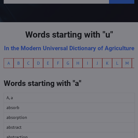
Words starting with "u"
In the Modern Universal Dictionary of Agriculture
A
B
C
D
E
F
G
H
I
J
K
L
M
Words starting with "a"
A, a
absorb
absorption
abstract
abstraction