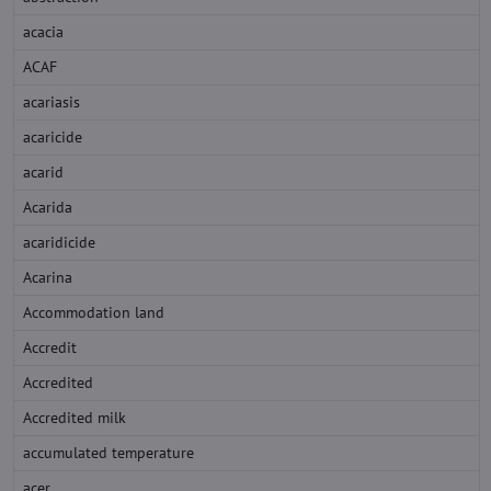
acacia
ACAF
acariasis
acaricide
acarid
Acarida
acaridicide
Acarina
Accommodation land
Accredit
Accredited
Accredited milk
accumulated temperature
acer