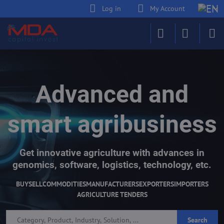
Log in
My Account
Advanced and
smart agribusiness
Get innovative agriculture with advances in
genomics, software, logistics, technology, etc.
BUY
SELL
COMMODITIES
MANUFACTURERS
EXPORTERS
IMPORTERS
AGRICULTURE TENDERS
Search