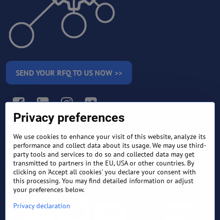
SEND YOUR RFQ TO US NOW >>
Facebook
LinkedIn
Instagram
Twitter
Privacy preferences
We use cookies to enhance your visit of this website, analyze its
RETURN AND REFUND
performance and collect data about its usage. We may use third-
TERMS AND CONDITIONS
POLICY
party tools and services to do so and collected data may get
transmitted to partners in the EU, USA or other countries. By
clicking on 'Accept all cookies' you declare your consent with
FREQUENTLY ASKED
EXPORT FINANCE & LETTER
QUESTIONS
OF CREDIT
this processing. You may find detailed information or adjust
your preferences below.
Privacy declaration