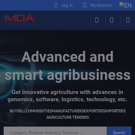
Log in
My Account
Advanced and
smart agribusiness
Get innovative agriculture with advances in
genomics, software, logistics, technology, etc.
BUY
SELL
COMMODITIES
MANUFACTURERS
EXPORTERS
IMPORTERS
AGRICULTURE TENDERS
Search