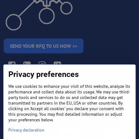
SEND YOUR RFQ TO US NOW >>
Facebook
LinkedIn
Instagram
Twitter
Privacy preferences
We use cookies to enhance your visit of this website, analyze its
RETURN AND REFUND
performance and collect data about its usage. We may use third-
TERMS AND CONDITIONS
POLICY
party tools and services to do so and collected data may get
transmitted to partners in the EU, USA or other countries. By
clicking on 'Accept all cookies' you declare your consent with
FREQUENTLY ASKED
EXPORT FINANCE & LETTER
QUESTIONS
OF CREDIT
this processing. You may find detailed information or adjust
your preferences below.
Privacy declaration