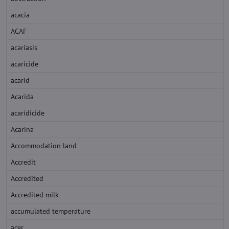
acacia
ACAF
acariasis
acaricide
acarid
Acarida
acaridicide
Acarina
Accommodation land
Accredit
Accredited
Accredited milk
accumulated temperature
acer