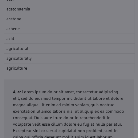
acetonaemia
acetone
achene
acid
agricultural
agriculturally
agriculture
A, a:
Lorem ipsum dolor sit amet, consectetur adipiscing
elit, sed do eiusmod tempor incididunt ut labore et dolore
magna aliqua. Ut enim ad minim veniam, quis nostrud
exercitation ullamco laboris nisi ut aliquip ex ea commodo
consequat. Duis aute irure dolor in reprehenderit in
voluptate velit esse cillum dolore eu fugiat nulla pariatur.
Excepteur sint occaecat cupidatat non proident, sunt in
culpa qui officia deserunt mollit anim id est laborum.