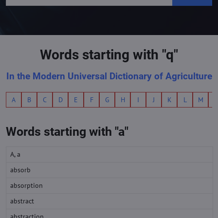
Words starting with "q"
In the Modern Universal Dictionary of Agriculture
A
B
C
D
E
F
G
H
I
J
K
L
M
Words starting with "a"
A, a
absorb
absorption
abstract
abstraction