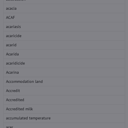
acacia
ACAF
acariasis
acaricide
acarid
Acarida
acaridicide
Acarina
Accommodation land
Accredit
Accredited
Accredited milk
accumulated temperature
acer