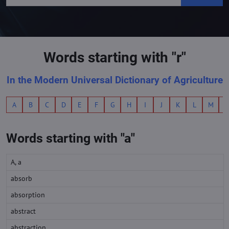
Words starting with "r"
In the Modern Universal Dictionary of Agriculture
A
B
C
D
E
F
G
H
I
J
K
L
M
Words starting with "a"
A, a
absorb
absorption
abstract
abstraction