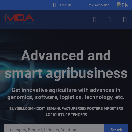
Log in
My Account
Advanced and
smart agribusiness
Get innovative agriculture with advances in
genomics, software, logistics, technology, etc.
BUY
SELL
COMMODITIES
MANUFACTURERS
EXPORTERS
IMPORTERS
AGRICULTURE TENDERS
Search