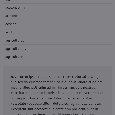
acetonaemia
acetone
achene
acid
agricultural
agriculturally
agriculture
A, a:
Lorem ipsum dolor sit amet, consectetur adipiscing
elit, sed do eiusmod tempor incididunt ut labore et dolore
magna aliqua. Ut enim ad minim veniam, quis nostrud
exercitation ullamco laboris nisi ut aliquip ex ea commodo
consequat. Duis aute irure dolor in reprehenderit in
voluptate velit esse cillum dolore eu fugiat nulla pariatur.
Excepteur sint occaecat cupidatat non proident, sunt in
culpa qui officia deserunt mollit anim id est laborum.