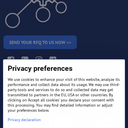
SEND YOUR RFQ TO US NOW >>
Facebook
LinkedIn
Instagram
Twitter
Privacy preferences
We use cookies to enhance your visit of this website, analyze its
RETURN AND REFUND
performance and collect data about its usage. We may use third-
TERMS AND CONDITIONS
POLICY
party tools and services to do so and collected data may get
transmitted to partners in the EU, USA or other countries. By
clicking on 'Accept all cookies' you declare your consent with
FREQUENTLY ASKED
EXPORT FINANCE & LETTER
QUESTIONS
OF CREDIT
this processing. You may find detailed information or adjust
your preferences below.
Privacy declaration