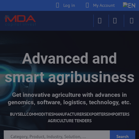
Log in
My Account
Advanced and
smart agribusiness
Get innovative agriculture with advances in
genomics, software, logistics, technology, etc.
BUY
SELL
COMMODITIES
MANUFACTURERS
EXPORTERS
IMPORTERS
AGRICULTURE TENDERS
Search