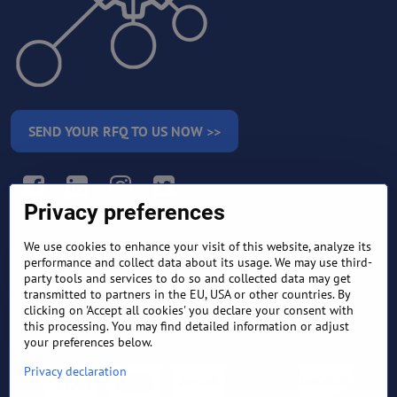
SEND YOUR RFQ TO US NOW >>
Facebook
LinkedIn
Instagram
Twitter
Privacy preferences
We use cookies to enhance your visit of this website, analyze its
RETURN AND REFUND
performance and collect data about its usage. We may use third-
TERMS AND CONDITIONS
POLICY
party tools and services to do so and collected data may get
transmitted to partners in the EU, USA or other countries. By
clicking on 'Accept all cookies' you declare your consent with
FREQUENTLY ASKED
EXPORT FINANCE & LETTER
QUESTIONS
OF CREDIT
this processing. You may find detailed information or adjust
your preferences below.
Privacy declaration