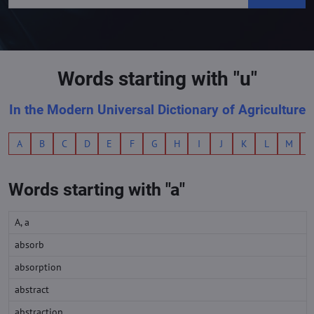
Words starting with "u"
In the Modern Universal Dictionary of Agriculture
A
B
C
D
E
F
G
H
I
J
K
L
M
Words starting with "a"
A, a
absorb
absorption
abstract
abstraction