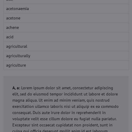
acetonaemia
acetone
achene
acid
agricultural
agriculturally
agriculture
A, a:
Lorem ipsum dolor sit amet, consectetur adipiscing
elit, sed do eiusmod tempor incididunt ut labore et dolore
magna aliqua. Ut enim ad minim veniam, quis nostrud
exercitation ullamco laboris nisi ut aliquip ex ea commodo
consequat. Duis aute irure dolor in reprehenderit in
voluptate velit esse cillum dolore eu fugiat nulla pariatur.
Excepteur sint occaecat cupidatat non proident, sunt in
culpa qui officia deserunt mollit anim id est laborum.