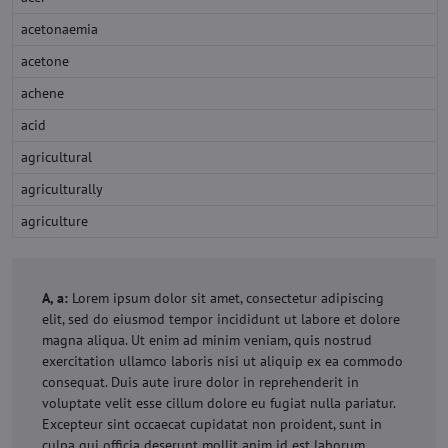
acetonaemia
acetone
achene
acid
agricultural
agriculturally
agriculture
A, a:
Lorem ipsum dolor sit amet, consectetur adipiscing
elit, sed do eiusmod tempor incididunt ut labore et dolore
magna aliqua. Ut enim ad minim veniam, quis nostrud
exercitation ullamco laboris nisi ut aliquip ex ea commodo
consequat. Duis aute irure dolor in reprehenderit in
voluptate velit esse cillum dolore eu fugiat nulla pariatur.
Excepteur sint occaecat cupidatat non proident, sunt in
culpa qui officia deserunt mollit anim id est laborum.