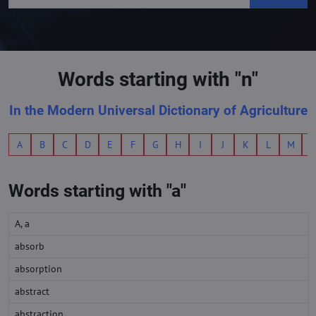
Words starting with "n"
In the Modern Universal Dictionary of Agriculture
A
B
C
D
E
F
G
H
I
J
K
L
M
Words starting with "a"
A, a
absorb
absorption
abstract
abstraction