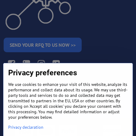
SEND YOUR RFQ TO US NOW >>
Facebook
LinkedIn
Instagram
Twitter
Privacy preferences
We use cookies to enhance your visit of this website, analyze its
RETURN AND REFUND
performance and collect data about its usage. We may use third-
TERMS AND CONDITIONS
POLICY
party tools and services to do so and collected data may get
transmitted to partners in the EU, USA or other countries. By
clicking on 'Accept all cookies' you declare your consent with
FREQUENTLY ASKED
EXPORT FINANCE & LETTER
QUESTIONS
OF CREDIT
this processing. You may find detailed information or adjust
your preferences below.
Privacy declaration