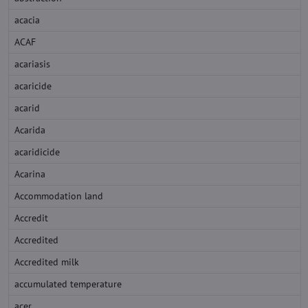
acacia
ACAF
acariasis
acaricide
acarid
Acarida
acaridicide
Acarina
Accommodation land
Accredit
Accredited
Accredited milk
accumulated temperature
acer