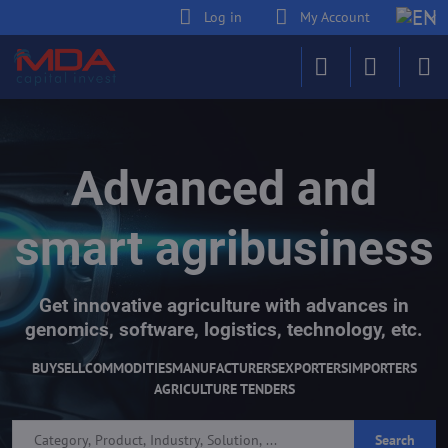
Log in
My Account
Advanced and
smart agribusiness
Get innovative agriculture with advances in
genomics, software, logistics, technology, etc.
BUY
SELL
COMMODITIES
MANUFACTURERS
EXPORTERS
IMPORTERS
AGRICULTURE TENDERS
Search