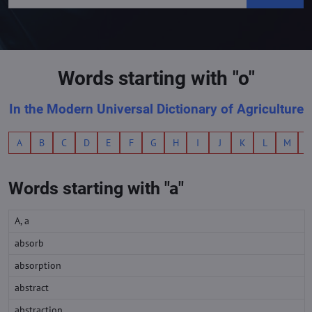
Words starting with "o"
In the Modern Universal Dictionary of Agriculture
A
B
C
D
E
F
G
H
I
J
K
L
M
Words starting with "a"
A, a
absorb
absorption
abstract
abstraction