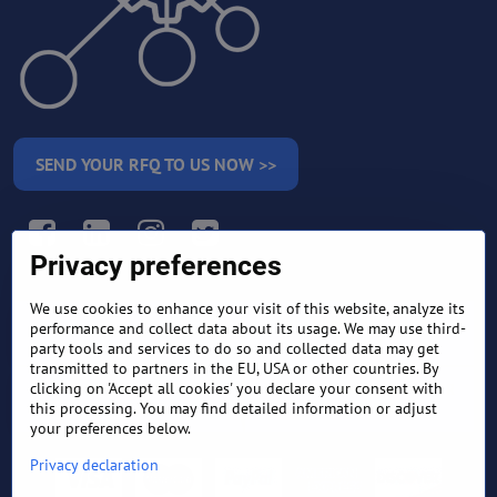
SEND YOUR RFQ TO US NOW >>
Facebook
LinkedIn
Instagram
Twitter
Privacy preferences
We use cookies to enhance your visit of this website, analyze its
RETURN AND REFUND
performance and collect data about its usage. We may use third-
TERMS AND CONDITIONS
POLICY
party tools and services to do so and collected data may get
transmitted to partners in the EU, USA or other countries. By
clicking on 'Accept all cookies' you declare your consent with
FREQUENTLY ASKED
EXPORT FINANCE & LETTER
QUESTIONS
OF CREDIT
this processing. You may find detailed information or adjust
your preferences below.
Privacy declaration