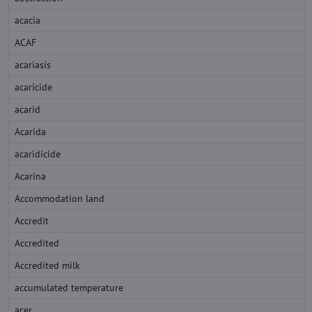
acacia
ACAF
acariasis
acaricide
acarid
Acarida
acaridicide
Acarina
Accommodation land
Accredit
Accredited
Accredited milk
accumulated temperature
acer