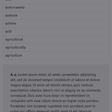
acetonaemia
acetone
achene
acid
agricultural
agriculturally
agriculture
A, a:
Lorem ipsum dolor sit amet, consectetur adipiscing
elit, sed do eiusmod tempor incididunt ut labore et dolore
magna aliqua. Ut enim ad minim veniam, quis nostrud
exercitation ullamco laboris nisi ut aliquip ex ea commodo
consequat. Duis aute irure dolor in reprehenderit in
voluptate velit esse cillum dolore eu fugiat nulla pariatur.
Excepteur sint occaecat cupidatat non proident, sunt in
culpa qui officia deserunt mollit anim id est laborum.