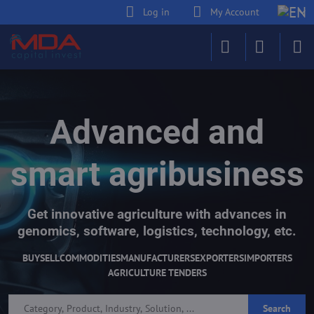
Log in
My Account
Advanced and
smart agribusiness
Get innovative agriculture with advances in
genomics, software, logistics, technology, etc.
BUY
SELL
COMMODITIES
MANUFACTURERS
EXPORTERS
IMPORTERS
AGRICULTURE TENDERS
Search