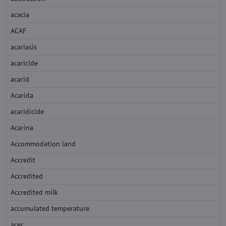
acacia
ACAF
acariasis
acaricide
acarid
Acarida
acaridicide
Acarina
Accommodation land
Accredit
Accredited
Accredited milk
accumulated temperature
acer