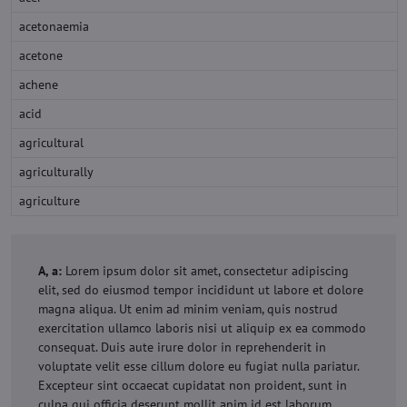
acetonaemia
acetone
achene
acid
agricultural
agriculturally
agriculture
A, a:
Lorem ipsum dolor sit amet, consectetur adipiscing
elit, sed do eiusmod tempor incididunt ut labore et dolore
magna aliqua. Ut enim ad minim veniam, quis nostrud
exercitation ullamco laboris nisi ut aliquip ex ea commodo
consequat. Duis aute irure dolor in reprehenderit in
voluptate velit esse cillum dolore eu fugiat nulla pariatur.
Excepteur sint occaecat cupidatat non proident, sunt in
culpa qui officia deserunt mollit anim id est laborum.