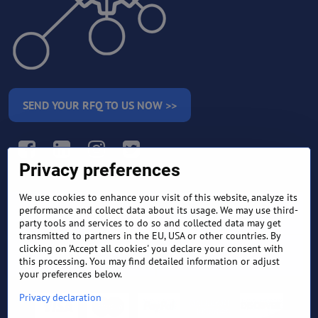
SEND YOUR RFQ TO US NOW >>
Facebook
LinkedIn
Instagram
Twitter
Privacy preferences
We use cookies to enhance your visit of this website, analyze its
RETURN AND REFUND
performance and collect data about its usage. We may use third-
TERMS AND CONDITIONS
POLICY
party tools and services to do so and collected data may get
transmitted to partners in the EU, USA or other countries. By
clicking on 'Accept all cookies' you declare your consent with
FREQUENTLY ASKED
EXPORT FINANCE & LETTER
QUESTIONS
OF CREDIT
this processing. You may find detailed information or adjust
your preferences below.
Privacy declaration