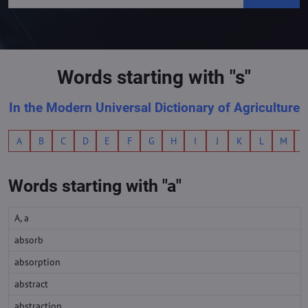
Words starting with "s"
In the Modern Universal Dictionary of Agriculture
A
B
C
D
E
F
G
H
I
J
K
L
M
Words starting with "a"
A, a
absorb
absorption
abstract
abstraction