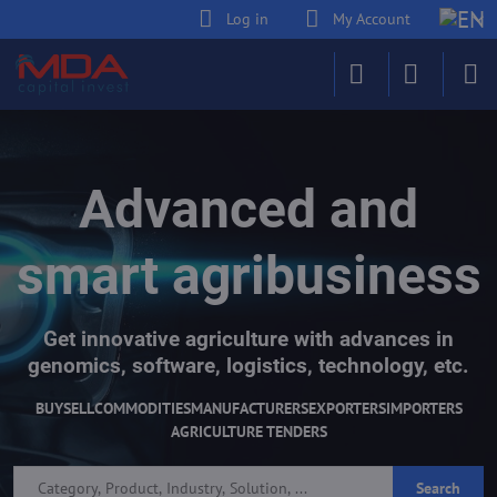
Log in
My Account
Advanced and
smart agribusiness
Get innovative agriculture with advances in
genomics, software, logistics, technology, etc.
BUY
SELL
COMMODITIES
MANUFACTURERS
EXPORTERS
IMPORTERS
AGRICULTURE TENDERS
Search