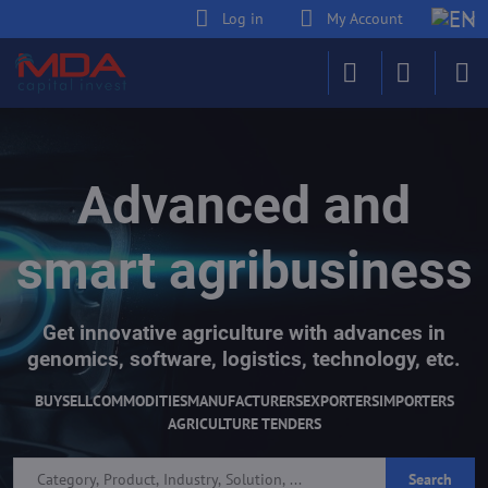
Log in
My Account
Advanced and
smart agribusiness
Get innovative agriculture with advances in
genomics, software, logistics, technology, etc.
BUY
SELL
COMMODITIES
MANUFACTURERS
EXPORTERS
IMPORTERS
AGRICULTURE TENDERS
Search