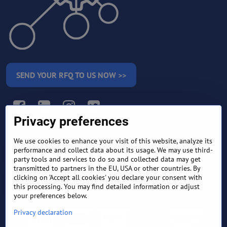
SEND YOUR RFQ TO US NOW >>
Facebook
LinkedIn
Instagram
Twitter
Privacy preferences
We use cookies to enhance your visit of this website, analyze its
RETURN AND REFUND
performance and collect data about its usage. We may use third-
TERMS AND CONDITIONS
POLICY
party tools and services to do so and collected data may get
transmitted to partners in the EU, USA or other countries. By
clicking on 'Accept all cookies' you declare your consent with
FREQUENTLY ASKED
EXPORT FINANCE & LETTER
QUESTIONS
OF CREDIT
this processing. You may find detailed information or adjust
your preferences below.
Privacy declaration