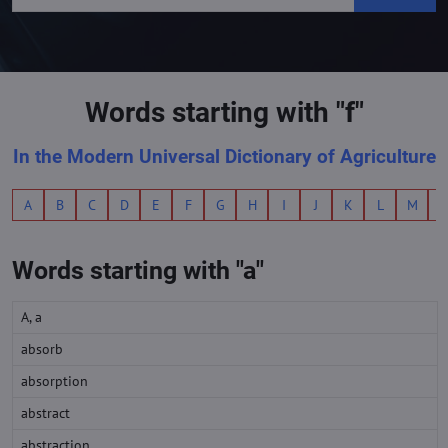
Words starting with "f"
In the Modern Universal Dictionary of Agriculture
A
B
C
D
E
F
G
H
I
J
K
L
M
Words starting with "a"
A, a
absorb
absorption
abstract
abstraction