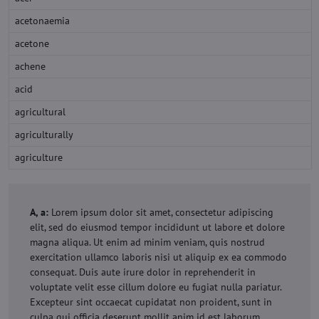
acetonaemia
acetone
achene
acid
agricultural
agriculturally
agriculture
A, a:
Lorem ipsum dolor sit amet, consectetur adipiscing
elit, sed do eiusmod tempor incididunt ut labore et dolore
magna aliqua. Ut enim ad minim veniam, quis nostrud
exercitation ullamco laboris nisi ut aliquip ex ea commodo
consequat. Duis aute irure dolor in reprehenderit in
voluptate velit esse cillum dolore eu fugiat nulla pariatur.
Excepteur sint occaecat cupidatat non proident, sunt in
culpa qui officia deserunt mollit anim id est laborum.