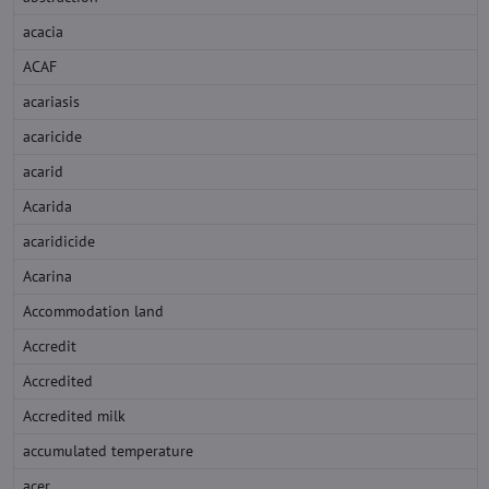
acacia
ACAF
acariasis
acaricide
acarid
Acarida
acaridicide
Acarina
Accommodation land
Accredit
Accredited
Accredited milk
accumulated temperature
acer