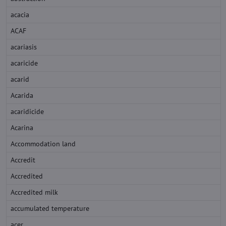
acacia
ACAF
acariasis
acaricide
acarid
Acarida
acaridicide
Acarina
Accommodation land
Accredit
Accredited
Accredited milk
accumulated temperature
acer