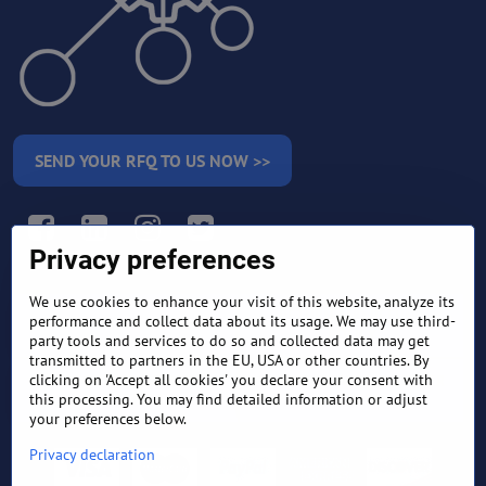
SEND YOUR RFQ TO US NOW >>
Facebook
LinkedIn
Instagram
Twitter
Privacy preferences
We use cookies to enhance your visit of this website, analyze its
RETURN AND REFUND
performance and collect data about its usage. We may use third-
TERMS AND CONDITIONS
POLICY
party tools and services to do so and collected data may get
transmitted to partners in the EU, USA or other countries. By
clicking on 'Accept all cookies' you declare your consent with
FREQUENTLY ASKED
EXPORT FINANCE & LETTER
QUESTIONS
OF CREDIT
this processing. You may find detailed information or adjust
your preferences below.
Privacy declaration