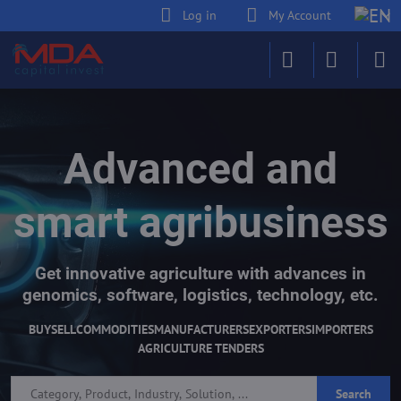
Log in
My Account
Advanced and
smart agribusiness
Get innovative agriculture with advances in
genomics, software, logistics, technology, etc.
BUY
SELL
COMMODITIES
MANUFACTURERS
EXPORTERS
IMPORTERS
AGRICULTURE TENDERS
Search