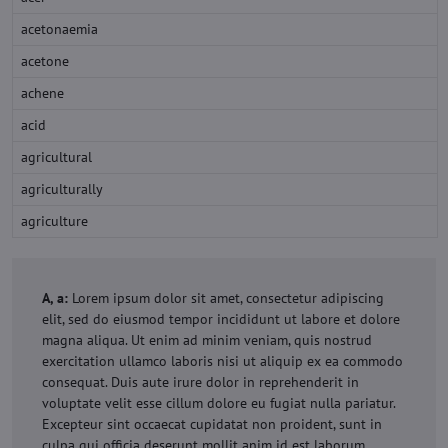
acetonaemia
acetone
achene
acid
agricultural
agriculturally
agriculture
A, a:
Lorem ipsum dolor sit amet, consectetur adipiscing
elit, sed do eiusmod tempor incididunt ut labore et dolore
magna aliqua. Ut enim ad minim veniam, quis nostrud
exercitation ullamco laboris nisi ut aliquip ex ea commodo
consequat. Duis aute irure dolor in reprehenderit in
voluptate velit esse cillum dolore eu fugiat nulla pariatur.
Excepteur sint occaecat cupidatat non proident, sunt in
culpa qui officia deserunt mollit anim id est laborum.