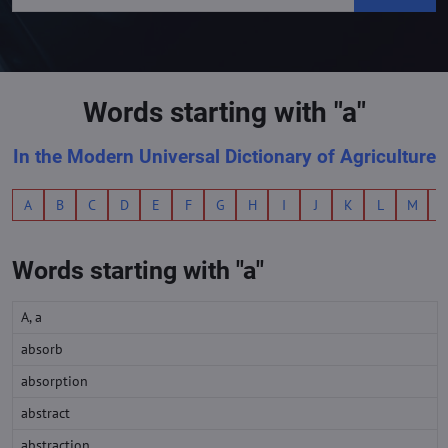
Words starting with "a"
In the Modern Universal Dictionary of Agriculture
A
B
C
D
E
F
G
H
I
J
K
L
M
Words starting with "a"
A, a
absorb
absorption
abstract
abstraction