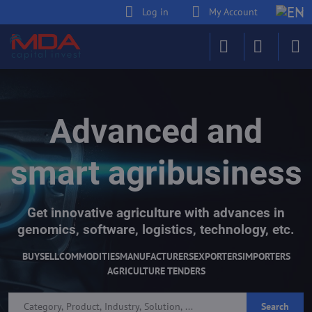
Log in
My Account
Advanced and
smart agribusiness
Get innovative agriculture with advances in
genomics, software, logistics, technology, etc.
BUY
SELL
COMMODITIES
MANUFACTURERS
EXPORTERS
IMPORTERS
AGRICULTURE TENDERS
Search