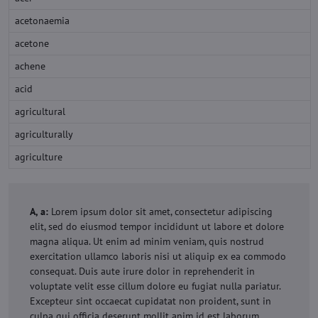
acetonaemia
acetone
achene
acid
agricultural
agriculturally
agriculture
A, a:
Lorem ipsum dolor sit amet, consectetur adipiscing
elit, sed do eiusmod tempor incididunt ut labore et dolore
magna aliqua. Ut enim ad minim veniam, quis nostrud
exercitation ullamco laboris nisi ut aliquip ex ea commodo
consequat. Duis aute irure dolor in reprehenderit in
voluptate velit esse cillum dolore eu fugiat nulla pariatur.
Excepteur sint occaecat cupidatat non proident, sunt in
culpa qui officia deserunt mollit anim id est laborum.