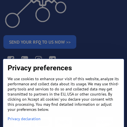
SEND YOUR RFQ TO US NOW >>
Facebook
LinkedIn
Instagram
Twitter
Privacy preferences
We use cookies to enhance your visit of this website, analyze its
RETURN AND REFUND
performance and collect data about its usage. We may use third-
TERMS AND CONDITIONS
POLICY
party tools and services to do so and collected data may get
transmitted to partners in the EU, USA or other countries. By
clicking on 'Accept all cookies' you declare your consent with
FREQUENTLY ASKED
EXPORT FINANCE & LETTER
QUESTIONS
OF CREDIT
this processing. You may find detailed information or adjust
your preferences below.
Privacy declaration