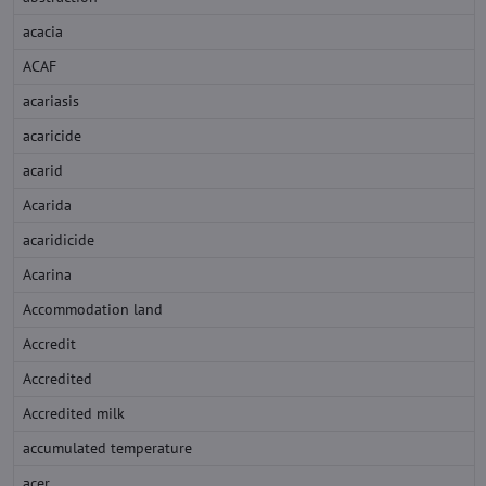
acacia
ACAF
acariasis
acaricide
acarid
Acarida
acaridicide
Acarina
Accommodation land
Accredit
Accredited
Accredited milk
accumulated temperature
acer