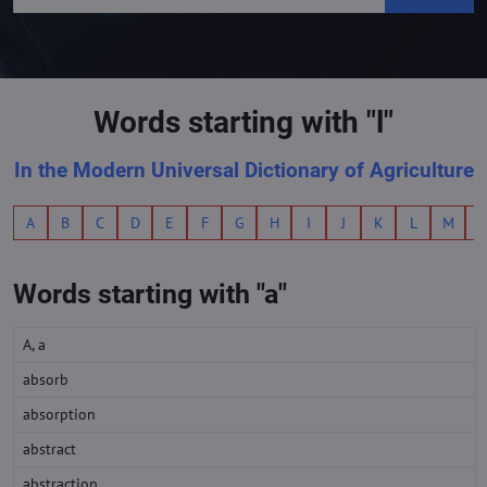
Words starting with "l"
In the Modern Universal Dictionary of Agriculture
A
B
C
D
E
F
G
H
I
J
K
L
M
Words starting with "a"
A, a
absorb
absorption
abstract
abstraction