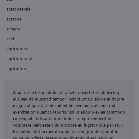
acetonaemia
acetone
achene
acid
agricultural
agriculturally
agriculture
A, a:
Lorem ipsum dolor sit amet, consectetur adipiscing
elit, sed do eiusmod tempor incididunt ut labore et dolore
magna aliqua. Ut enim ad minim veniam, quis nostrud
exercitation ullamco laboris nisi ut aliquip ex ea commodo
consequat. Duis aute irure dolor in reprehenderit in
voluptate velit esse cillum dolore eu fugiat nulla pariatur.
Excepteur sint occaecat cupidatat non proident, sunt in
culpa qui officia deserunt mollit anim id est laborum.