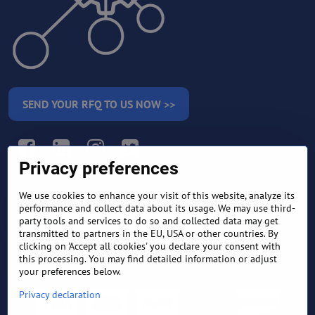
SEND YOUR RFQ TO US NOW >>
Facebook
LinkedIn
Instagram
Twitter
Privacy preferences
We use cookies to enhance your visit of this website, analyze its
RETURN AND REFUND
performance and collect data about its usage. We may use third-
TERMS AND CONDITIONS
POLICY
party tools and services to do so and collected data may get
transmitted to partners in the EU, USA or other countries. By
clicking on 'Accept all cookies' you declare your consent with
FREQUENTLY ASKED
EXPORT FINANCE & LETTER
QUESTIONS
OF CREDIT
this processing. You may find detailed information or adjust
your preferences below.
Privacy declaration