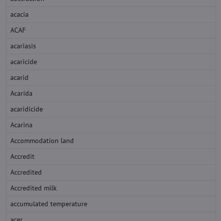
acacia
ACAF
acariasis
acaricide
acarid
Acarida
acaridicide
Acarina
Accommodation land
Accredit
Accredited
Accredited milk
accumulated temperature
acer