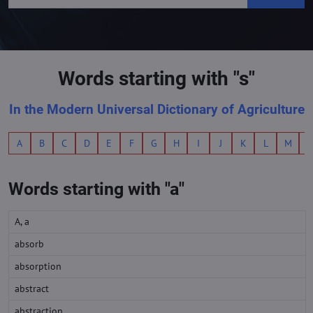
Words starting with "s"
In the Modern Universal Dictionary of Agriculture
A
B
C
D
E
F
G
H
I
J
K
L
M
Words starting with "a"
A, a
absorb
absorption
abstract
abstraction