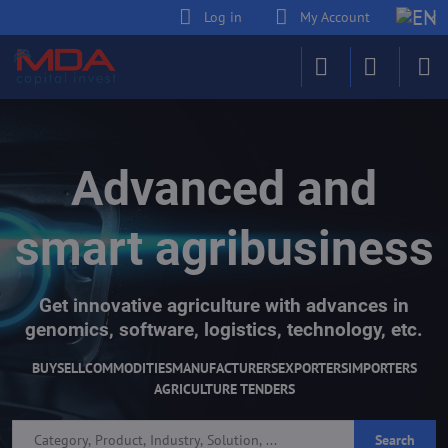
Log in
My Account
Advanced and
smart agribusiness
Get innovative agriculture with advances in
genomics, software, logistics, technology, etc.
BUY
SELL
COMMODITIES
MANUFACTURERS
EXPORTERS
IMPORTERS
AGRICULTURE TENDERS
Search