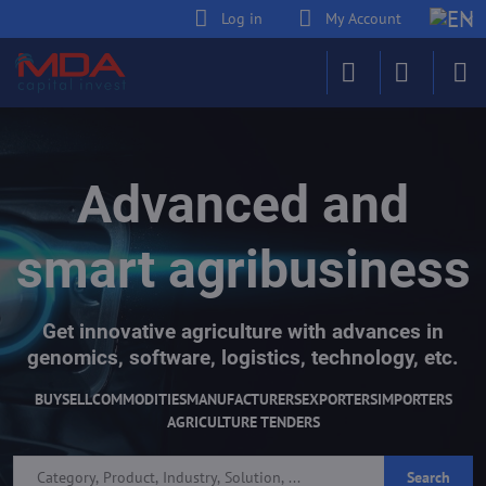
Log in
My Account
Advanced and
smart agribusiness
Get innovative agriculture with advances in
genomics, software, logistics, technology, etc.
BUY
SELL
COMMODITIES
MANUFACTURERS
EXPORTERS
IMPORTERS
AGRICULTURE TENDERS
Search