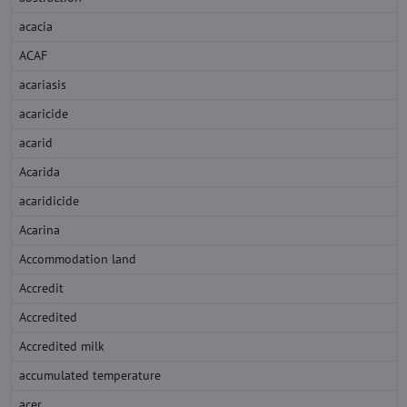
acacia
ACAF
acariasis
acaricide
acarid
Acarida
acaridicide
Acarina
Accommodation land
Accredit
Accredited
Accredited milk
accumulated temperature
acer