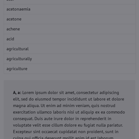
acetonaemia
acetone
achene
acid
agricultural
agriculturally
agriculture
A, a:
Lorem ipsum dolor sit amet, consectetur adipiscing
elit, sed do eiusmod tempor incididunt ut labore et dolore
magna aliqua. Ut enim ad minim veniam, quis nostrud
exercitation ullamco laboris nisi ut aliquip ex ea commodo
consequat. Duis aute irure dolor in reprehenderit in
voluptate velit esse cillum dolore eu fugiat nulla pariatur.
Excepteur sint occaecat cupidatat non proident, sunt in
culpa qui officia deserunt mollit anim id est laborum.