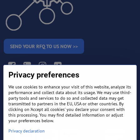
SEND YOUR RFQ TO US NOW >>
Facebook
LinkedIn
Instagram
Twitter
Privacy preferences
We use cookies to enhance your visit of this website, analyze its
RETURN AND REFUND
performance and collect data about its usage. We may use third-
TERMS AND CONDITIONS
POLICY
party tools and services to do so and collected data may get
transmitted to partners in the EU, USA or other countries. By
clicking on 'Accept all cookies' you declare your consent with
FREQUENTLY ASKED
EXPORT FINANCE & LETTER
QUESTIONS
OF CREDIT
this processing. You may find detailed information or adjust
your preferences below.
Privacy declaration