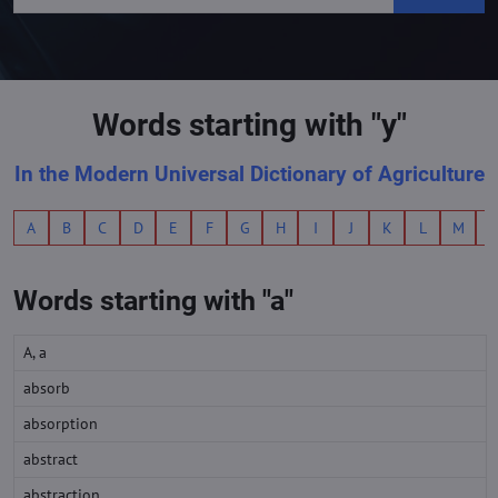
Words starting with "y"
In the Modern Universal Dictionary of Agriculture
A
B
C
D
E
F
G
H
I
J
K
L
M
Words starting with "a"
A, a
absorb
absorption
abstract
abstraction