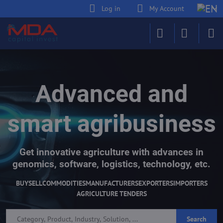
Log in
My Account
Advanced and
smart agribusiness
Get innovative agriculture with advances in
genomics, software, logistics, technology, etc.
BUY
SELL
COMMODITIES
MANUFACTURERS
EXPORTERS
IMPORTERS
AGRICULTURE TENDERS
Search