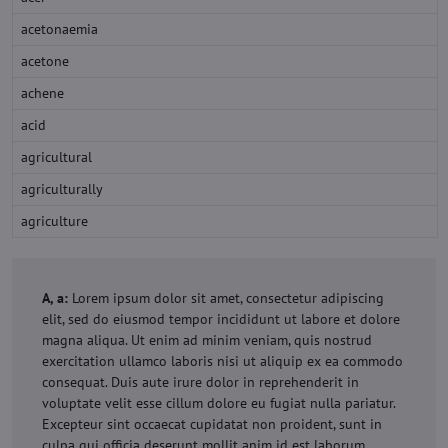
acetonaemia
acetone
achene
acid
agricultural
agriculturally
agriculture
A, a:
Lorem ipsum dolor sit amet, consectetur adipiscing
elit, sed do eiusmod tempor incididunt ut labore et dolore
magna aliqua. Ut enim ad minim veniam, quis nostrud
exercitation ullamco laboris nisi ut aliquip ex ea commodo
consequat. Duis aute irure dolor in reprehenderit in
voluptate velit esse cillum dolore eu fugiat nulla pariatur.
Excepteur sint occaecat cupidatat non proident, sunt in
culpa qui officia deserunt mollit anim id est laborum.