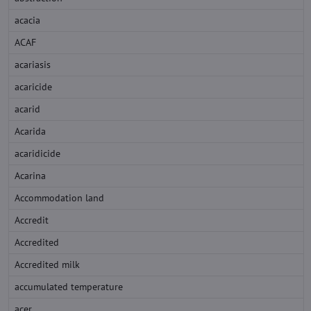
acacia
ACAF
acariasis
acaricide
acarid
Acarida
acaridicide
Acarina
Accommodation land
Accredit
Accredited
Accredited milk
accumulated temperature
acer