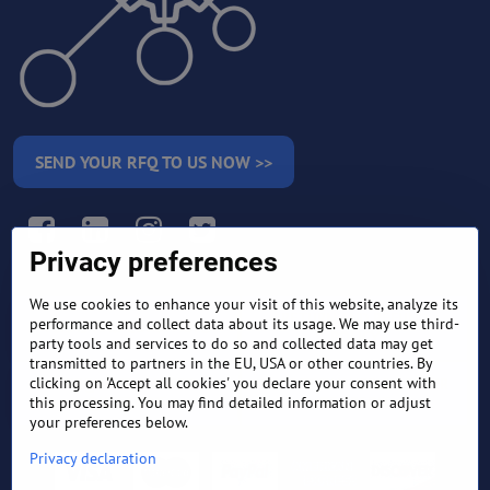
SEND YOUR RFQ TO US NOW >>
Facebook
LinkedIn
Instagram
Twitter
Privacy preferences
We use cookies to enhance your visit of this website, analyze its
RETURN AND REFUND
performance and collect data about its usage. We may use third-
TERMS AND CONDITIONS
POLICY
party tools and services to do so and collected data may get
transmitted to partners in the EU, USA or other countries. By
clicking on 'Accept all cookies' you declare your consent with
FREQUENTLY ASKED
EXPORT FINANCE & LETTER
QUESTIONS
OF CREDIT
this processing. You may find detailed information or adjust
your preferences below.
Privacy declaration